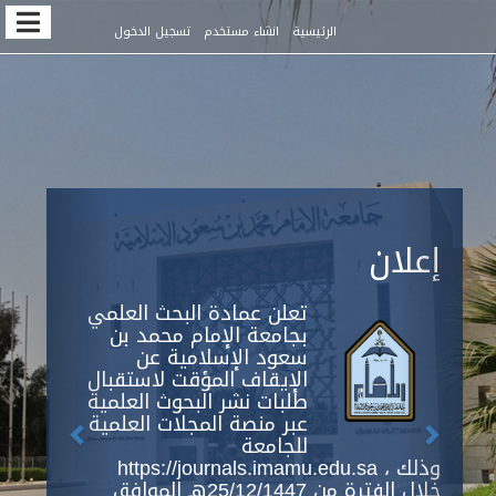
Quic
الرئيسية
انشاء مستخدم
تسجيل الدخول
jum
t
pag
conten
Previous
Next
Main
إعلان
Navigation
Main
Content
تعلن عمادة البحث العلمي
Sidebar
بجامعة الإمام محمد بن
سعود الإسلامية عن
الإيقاف المؤقت لاستقبال
طلبات نشر البحوث العلمية
عبر منصة المجلات العلمية
للجامعة
https://journals.imamu.edu.sa ، وذلك
خلال الفترة من 25/12/1447هـ الموافق