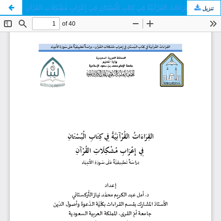
القِرَاءَاتُ القُرْآنِيَّةُ فِي كِتَابِ الْبُسْتَانِ فِي إِعْرَابِ مُشْكِلَاتِ القُرْآنِ
تنزيل