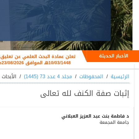
الأخبار الحديثة
10/03/1448هـ الموافق 23/08/2026م
الرئيسية
المحفوظات
مجلد 4 عدد 73 (1445)
الأبحاث
إثبات صفة الكنف لله تعالى
Main
د فاطمة بنت عبد العزيز العبلاني
جامعة المجمعة
Article
Content