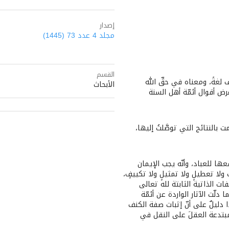
إصدار
مجلد 4 عدد 73 (1445)
القسم
لغةً، ومعناه في حقِّ الله
الأبحاث
رض أقوال أئمّة أهل السنة
بالنتائج التي توصَّلتُ إليها،
عها للعباد، وأنّه يجب الإيمان
لا تعطيلٍ ولا تمثيلٍ ولا تكييفٍ،
ات الذاتية الثابتة لله تعالى
دلّت الآثار الواردة عن أئمّة
ليلٌ على أنّ إثبات صفة الكنف
مبتدعة العقلَ على النقل في