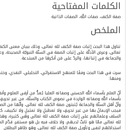
الكلمات المفتاحية
صفة الكنف، صفات الله، الصفات الذاتية
الملخص
تناول هذا البحث إثبات صفة الكنف لله تعالى، وذلك ببيان معنى الكنف 
تعالى، وعرض الأدلّة على إثبات الصفة في السنّة النبويّة الصحيحة، وع
والجماعة في إثباتها، والردّ على مَن أنكرها من المبتدعة.
سرت في هذا البحث وفقًا للمنهج الاستقرائي، التحليلي، النقدي، وختمت 
ومنها:
أنّ العلم بأسماء الله الحسنى وصفاته العليا يُعدُّ من أرقى العلوم وأنف
بأسماء الله وصفاته الواردة في نصوص الكتاب والسنّة، من غير تحريفٍ و
وأنّ أهل السنّة والجماعة يُثبتون صفة الكنف لله تعالى، وأنّها من الصف
فيجب الإيمانُ بها من غير تحريفٍ ولا تعطيلٍ ولا تمثيلٍ ولا تكييف، كما 
السلف وعلمائهم على إثبات صفة الكنف لله تعالى وهي كثيرة، وهذا د
لله تعالى ممّا هو ثابتٌ لديهم، ولا خلاف فيه بل هو مستقر، قدَّم ال
استدلالهم لنفي وتأويل صفة الكنف لله تعالى، وهو ظاهر البطلان