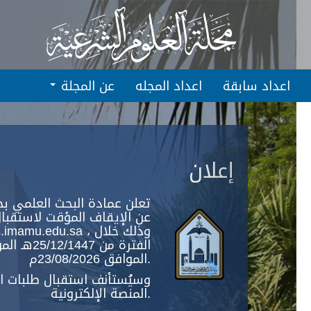
Quic
jum
t
pag
اعداد سابقة
اعداد المجله
عن المجلة
conten
Next
Main
Navigation
إعلان
Main
Content
Sidebar
تعلن عمادة البحث العلمي بج
عن الإيقاف المؤقت لاستقبال
الموافق 23/08/2026م.
وسيُستأنف استقبال طلبات الن
المنصة الإلكترونية.