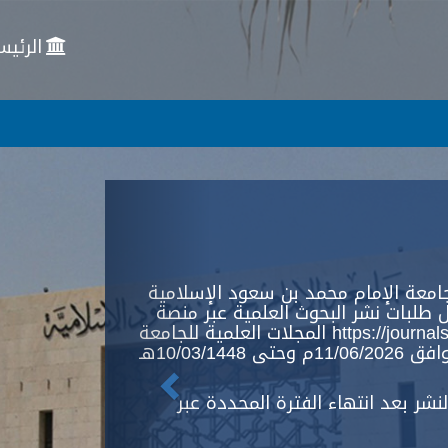
الرئيس
Previous
امعة الإمام محمد بن سعود الإسلامية
 طلبات نشر البحوث العلمية عبر منصة
المجلات العلمية للجامعة https://journals.imamu.edu.sa ، وذلك خلال
الفترة من 25/12/1447هـ الموافق 11/06/2026م وحتى 10/03/1448هـ
شر بعد انتهاء الفترة المحددة عبر