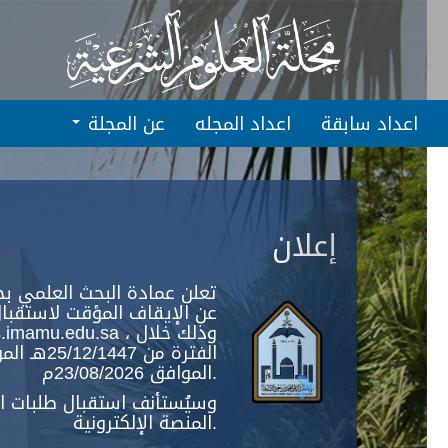
Quic
jum
t
pag
اعداد سابقة
اعداد المجله
عن المجلة
conten
Next
Main
Navigation
إعلان
Main
Content
Sidebar
تعلن عمادة البحث العلمي بج
عن الإيقاف المؤقت لاستقبال
الموافق 23/08/2026م.
وسيُستأنف استقبال طلبات الن
المنصة الإلكترونية.