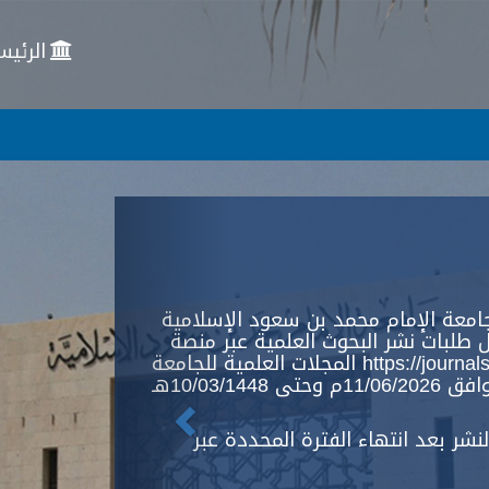
الرئيس
Previous
امعة الإمام محمد بن سعود الإسلامية
 طلبات نشر البحوث العلمية عبر منصة
المجلات العلمية للجامعة https://journals.imamu.edu.sa ، وذلك خلال
الفترة من 25/12/1447هـ الموافق 11/06/2026م وحتى 10/03/1448هـ
شر بعد انتهاء الفترة المحددة عبر