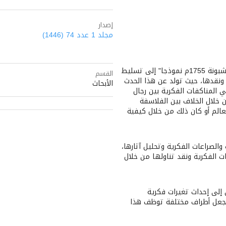
إصدار
مجلد 1 عدد 74 (1446)
يهدف بحث : "الآثار الفكرية للكوارث الكونية في الغرب ونقدها-زلزال لشبونة 1755م نموذجا" إلى تسليط
القسم
لى الآثار الفكرية التي نتجت عن زلزال لشبونة العظيم 1755م، ونقدها، حيث تولد عن هذا الحدث
الأبحاث
المناكفات الفكرية بين رجال
 خلال الخلاف بين الفلاسفة
عالم أو كان ذلك من خلال كيفية
الصراعات الفكرية وتحليل آثارها،
ت الفكرية ونقد تناولها من خلال
 إلى إحداث تغيرات فكرية
 تجعل أطراف مختلفة توظف هذا