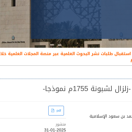
ونة 1755م نموذجا-
Article
pdf
حمد بن سعود الإسلامية
Sidebar
منشور
31-01-2025