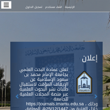
Quic
الرئيسية
انشاء مستخدم
تسجيل الدخول
jum
t
pag
conten
Previous
Next
Main
إعلان
Navigation
Main
Content
تعلن عمادة البحث العلمي
Sidebar
بجامعة الإمام محمد بن
سعود الإسلامية عن
الإيقاف المؤقت لاستقبال
طلبات نشر البحوث العلمية
عبر منصة المجلات العلمية
للجامعة
https://journals.imamu.edu.sa ، وذلك
خلال الفترة من 25/12/1447هـ الموافق