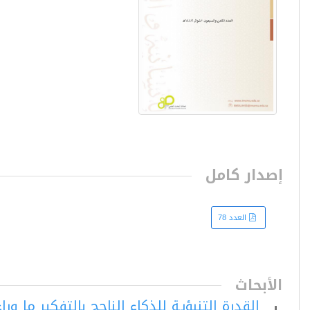
إصدار كامل
العدد 78
الأبحاث
القدرة التنبؤية للذكاء الناجح بالتفكير ما و