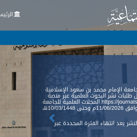
الرئيس
Previous
امعة الإمام محمد بن سعود الإسلامية
 طلبات نشر البحوث العلمية عبر منصة
المجلات العلمية للجامعة https://journals.imamu.edu.sa ، وذلك خلال
الفترة من 25/12/1447هـ الموافق 11/06/2026م وحتى 10/03/1448هـ
شر بعد انتهاء الفترة المحددة عبر