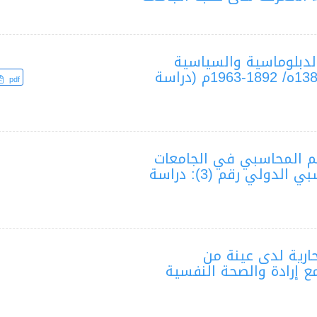
الدبلوماسية والسياسية
والإدارية في عهد الملك عبد العزيز 1314-1383ه/ 1892-1963م (دراسة
pdf
يم المحاسبي في الجامعات
السعودية مع متطلبات معيار التعليم المحاسبي الدولي رقم (3): دراسة
حارية لدى عينة من
 إرادة والصحة النفسية