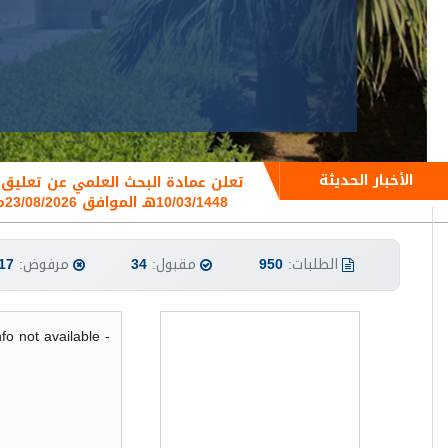
الأخبار الحديثة
10/03/1448هـ الموافق 23/08/2026م
الطلبات:
950
مقبول:
34
مرفوض:
17
- Author info not available -