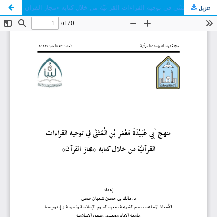
منهج أَبِي عُبَيْدَةَ مَعْمَرِ بْنِ الْمُثَنَّى في توجيه القراءات القرآنيَّة من خلال كتابه «مجاز القرآن»
تنزيل