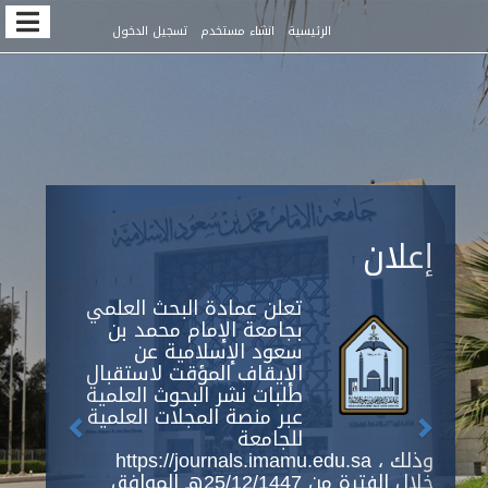
Quic
الرئيسية
انشاء مستخدم
تسجيل الدخول
jum
t
pag
conten
Previous
Next
Main
إعلان
Navigation
Main
Content
تعلن عمادة البحث العلمي
Sidebar
بجامعة الإمام محمد بن
سعود الإسلامية عن
الإيقاف المؤقت لاستقبال
طلبات نشر البحوث العلمية
عبر منصة المجلات العلمية
للجامعة
https://journals.imamu.edu.sa ، وذلك
خلال الفترة من 25/12/1447هـ الموافق