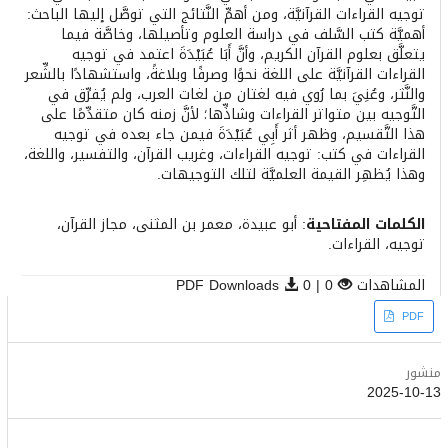
توجيه القراءات القرآنيَّة، ومن أهمِّ النَّتائج التي توصَّل إليها الباحث:
أهميَّة كتب السَّلف في دراسة العلوم وتأصيلها، وخاصَّة فيما
يتعلَّق بعلوم القرآن الكريم، وأنَّ أَبَا عُبَيْدَةَ اعتمد في توجيه
القراءات القرآنيَّة على اللغة نحوًا وصرفًا وبلاغةً، واستشهادًا بالشِّعر
والنَّثر، وعُنِيَ بما رُوي فيه لغتان من لغات العرب، ولم يُفرِّق في
التَّوجيه بين متواتر القراءات وشاذِّها؛ لأنَّ زمنه كان متقدِّمًا على
هذا التَّقسيم، وظهر أثر أَبِي عُبَيْدَةَ فيمن جاء بعده في توجيه
القراءات في كتب: توجيه القراءات، وغريب القرآن، والتفسير، واللغة،
وهذا يُظهِر القيمة العلميَّة لتلك التوجيهات.
الكلمات المفتاحية
: أبو عبيدة، معمر بن المثنى، مجاز القرآن،
توجيه، القراءات.
المشاهدات
0 | PDF Downloads
0
Article
PDF
Sidebar
منشور
2025-10-13