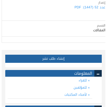
إصدار
عدد 52 (1447): PDF
القسم
المقالات
إنشاء طلب نشر
المعلومات
للقراء
للمؤلفين
لأمناء المكتبات