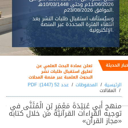
11/06/2026م وحتى 10/03/1448هـ
الموافق 23/08/2026م.
وسيُستأنف استقبال طلبات النشر بعد
انتهاء الفترة المحددة عبر المنصة
الإلكترونية.
خبار الحديثة
تعلن عمادة البحث العلمي عن
تعليق استقبال طلبات نشر
البحوث العلمية عبر منصة المجلات
العلمية خلال الفترة من
الرئيسية
المحفوظات
عدد 52 (1447): PDF
25/12/1447هـ الموافق
المقالات
11/06/2026م إلى 10/03/1448هـ
الموافق 23/08/2026م
منهج أَبِي عُبَيْدَةَ مَعْمَرِ بْنِ الْمُثَنَّى في
توجيه القراءات القرآنيَّة من خلال كتابه
«مجاز القرآن»