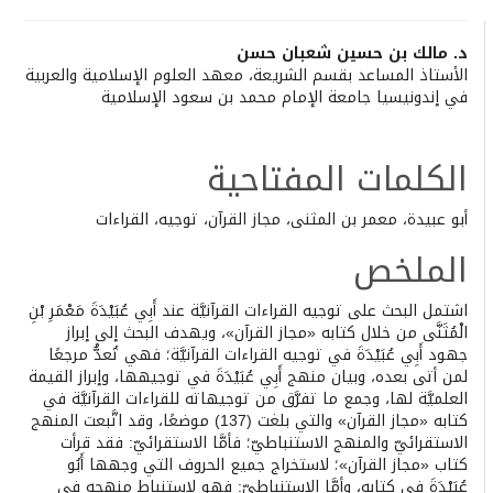
Main
د. مالك بن حسين شعبان حسن
الأستاذ المساعد بقسم الشريعة، معهد العلوم الإسلامية والعربية
Article
في إندونيسيا جامعة الإمام محمد بن سعود الإسلامية
Content
الكلمات المفتاحية
أبو عبيدة، معمر بن المثنى، مجاز القرآن، توجيه، القراءات
الملخص
اشتمل البحث على توجيه القراءات القرآنيَّة عند أَبِي عُبَيْدَةَ مَعْمَرِ بْنِ
الْمُثَنَّى من خلال كتابه «مجاز القرآن»، ويهدف البحث إلى إبراز
جهود أَبِي عُبَيْدَةَ في توجيه القراءات القرآنيَّة؛ فهي تُعدُّ مرجعًا
لمن أتى بعده، وبيان منهج أَبِي عُبَيْدَةَ في توجيهها، وإبراز القيمة
العلميَّة لها، وجمع ما تفرَّق من توجيهاته للقراءات القرآنيَّة في
كتابه «مجاز القرآن» والتي بلغت (137) موضعًا، وقد اتَّبعت المنهج
الاستقرائيّ والمنهج الاستنباطيّ؛ فأمَّا الاستقرائيّ: فقد قرأت
كتاب «مجاز القرآن»؛ لاستخراج جميع الحروف التي وجهها أَبُو
عُبَيْدَةَ في كتابه، وأمَّا الاستنباطيّ: فهو لاستنباط منهجه في