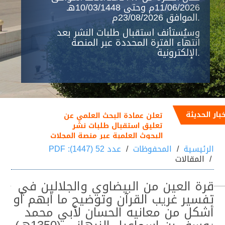
11/06/2026م وحتى 10/03/1448هـ
الموافق 23/08/2026م.
وسيُستأنف استقبال طلبات النشر بعد
انتهاء الفترة المحددة عبر المنصة
الإلكترونية.
خبار الحديثة
تعلن عمادة البحث العلمي عن
تعليق استقبال طلبات نشر
البحوث العلمية عبر منصة المجلات
العلمية خلال الفترة من
الرئيسية
المحفوظات
عدد 52 (1447): PDF
25/12/1447هـ الموافق
المقالات
11/06/2026م إلى 10/03/1448هـ
الموافق 23/08/2026م
قرة العين من البيضاوي والجلالين في
تفسير غريب القرآن وتوضيح ما أبهم أو
أشكل من معانيه الحسان لأبي محمد