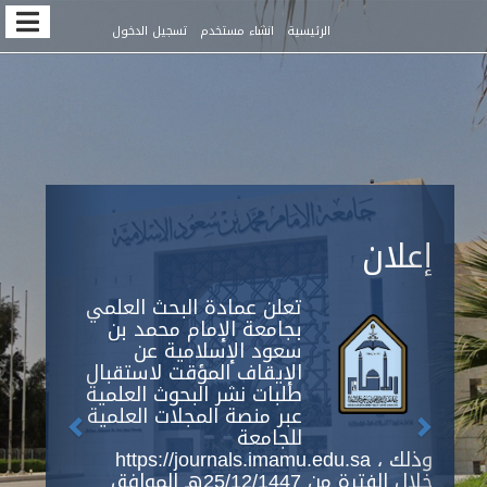
Quic
الرئيسية
انشاء مستخدم
تسجيل الدخول
jum
t
pag
conten
Previous
Next
Main
إعلان
Navigation
Main
Content
تعلن عمادة البحث العلمي
Sidebar
بجامعة الإمام محمد بن
سعود الإسلامية عن
الإيقاف المؤقت لاستقبال
طلبات نشر البحوث العلمية
عبر منصة المجلات العلمية
للجامعة
https://journals.imamu.edu.sa ، وذلك
خلال الفترة من 25/12/1447هـ الموافق