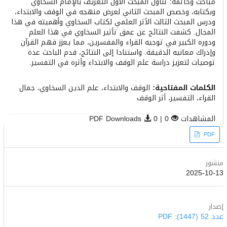
مباحث وخاتمة؛ تناول المبحث الأول التعريف بالإمام السخاوي
وبكتابه، وخصص المبحث الثاني لعرض منهجه في الوقف والابتداء،
ودرس المبحث الثالث الأثر العلمي لكتاب السخاوي وأهميته في هذا
المجال. كشفت النتائج عن عمق تأثير السخاوي في هذا العلم
ودوره الكبير في توجيه القراء والمفسرين، مما يعزز فهم القرآن
وإدراك معانيه الدقيقة. واستنادا إلى النتائج، قدم الباحث عدة
توصيات لتعزيز دراسة علم الوقف والابتداء وأثره في التفسير.
الكلمات المفتاحية:
الوقف والابتداء، علم الدين السخاوي، جمال
القراء، التفسير، أثر الوقف
المشاهدات
0 | PDF Downloads
0
Article
PDF
Sidebar
منشور
2025-10-13
إصدار
عدد 52 (1447): PDF