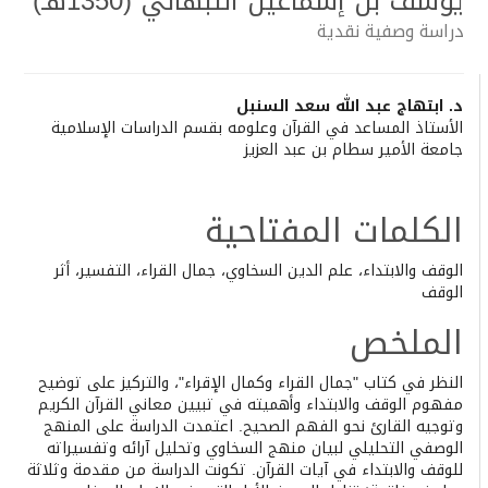
يوسف بن إسماعيل النبهاني (1350هـ)
دراسة وصفية نقدية
Main
د. ابتهاج عبد الله سعد السنبل
الأستاذ المساعد في القرآن وعلومه بقسم الدراسات الإسلامية
Article
جامعة الأمير سطام بن عبد العزيز
Content
الكلمات المفتاحية
الوقف والابتداء، علم الدين السخاوي، جمال القراء، التفسير، أثر
الوقف
الملخص
النظر في كتاب "جمال القراء وكمال الإقراء"، والتركيز على توضيح
مفهوم الوقف والابتداء وأهميته في تبيين معاني القرآن الكريم
وتوجيه القارئ نحو الفهم الصحيح. اعتمدت الدراسة على المنهج
الوصفي التحليلي لبيان منهج السخاوي وتحليل آرائه وتفسيراته
للوقف والابتداء في آيات القرآن. تكونت الدراسة من مقدمة وثلاثة