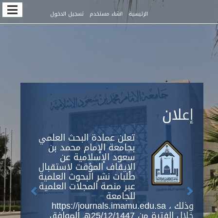
Quic
الرئيسية
انشاء مستخدم
تسجيل الدخول
jum
t
pag
conten
Previous
Next
Main
إعلان
Navigation
Main
Content
تعلن عمادة البحث العلمي
Sidebar
بجامعة الإمام محمد بن
سعود الإسلامية عن
الإيقاف المؤقت لاستقبال
طلبات نشر البحوث العلمية
عبر منصة المجلات العلمية
للجامعة
https://journals.imamu.edu.sa ، وذلك
خلال الفترة من 25/12/1447هـ الموافق