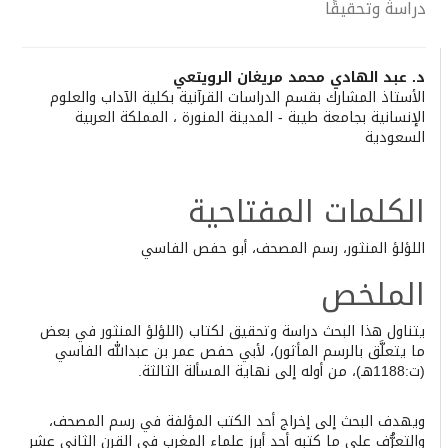
دراسةً وتحقيقًا
Main
د. عبد الهادي محمد مريغان الرويتعي
الأستاذ المشارك بقسم الدراسات القرآنية بكلية الآداب والعلوم
Article
الإنسانية بجامعة طيبة - المدينة المنورة ، المملكة العربية
Content
السعودية
الكلمات المفتاحية
اللؤلؤ المنثور، رسم المصحف، أبو حفص الفاسي
الملخص
يتناول هذا البحث دراسة وتحقيق لكتاب (اللؤلؤ المنثور في بعض
ما يتعلَّق بالرسم المأثور)، لأبي حفص عمر بن عبدالله الفاسي
(ت:1188هـ)، من أوله إلى نهاية المسألة الثالثة.
ويهدف البحث إلى إخراج أحد الكتب المؤلفة في رسم المصحف،
والتعرُّف على ما كتبه أحد أبرز علماء المغرب في القرن الثاني عشر