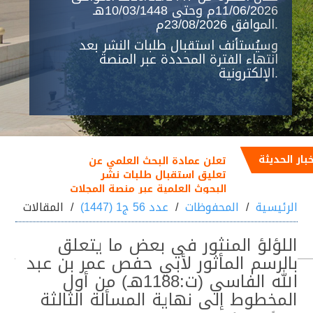
11/06/2026م وحتى 10/03/1448هـ
الموافق 23/08/2026م.
وسيُستأنف استقبال طلبات النشر بعد
انتهاء الفترة المحددة عبر المنصة
الإلكترونية.
خبار الحديثة
تعلن عمادة البحث العلمي عن
تعليق استقبال طلبات نشر
البحوث العلمية عبر منصة المجلات
العلمية خلال الفترة من
الرئيسية
المحفوظات
عدد 56 ج1 (1447)
المقالات
25/12/1447هـ الموافق
11/06/2026م إلى 10/03/1448هـ
اللؤلؤ المنثور في بعض ما يتعلق
الموافق 23/08/2026م
بالرسم المأثور لأبي حفص عمر بن عبد
الله الفاسي (ت:1188هـ) من أول
المخطوط إلى نهاية المسألة الثالثة