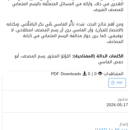
الهجري في ذلك، وآرائه في المسائل المتعلِّقة بالرسم العثماني
للمصحف الشريف.
ومن أهم نتائج البحث: شدة تأثُّر الفاسي بأبي بكر الباقلَّاني، وبكتابه
(الانتصار للقرآن)، وأن الفاسي يرى أن رسم المصحف اصطلاحي، لا
توقيفي، كما يرى جواز مخالفة الرسم العثماني في كتابة
المصاحف.
الكلمات الدالة (المفتاحية):
اللؤلؤ المنثور، رسم المصحف، أبو
حفص الفاسي.
المشاهدات
0 | PDF Downloads
0
Article
PDF
Sidebar
منشور
2026-05-17
إصدار
عدد 56 ج1 (1447)