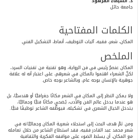
Main
د. الشيماء الفرهود
جامعة حائل
Article
Content
الكلمات المفتاحية
المكان، شعر، فقيه، آليات التوظيف، أنماط، التشكيل الفني.
الملخص
المكان عنصرٌ رئيس في فن الرواية، وهو تقنية من تقنيات السرد،
لكنَّ الشعراء اهتموا بالمكان في شعرهم، على اعتبار أنه له علاقة
جوهرية بالإنسان بوجه عام، وبالشاعر بوجه خاص.
ولا يمكن النظر إلى المكان في الشعر مكانًا جغرافيًّا أو هندسيًّا، بل
هو عندما يدخل عالم الفن والأدب، يُضحي مكانًا فنيًّا وجماليَّا،
يتدخل الخيال الشعري في تشكيله، فيوظِّفه الشاعر توظيفًا فنيًّا.
ومن ثمَّ هدف البحث إلى استجلاء شعرية المكان وجماليَّاته في
شعر محمد عبد القادر فقيه، فقد استطاع الشاعر من خلال تعامله
مع المكان، أن يسلط الضوء على مواقفه الفكرية والثقافية