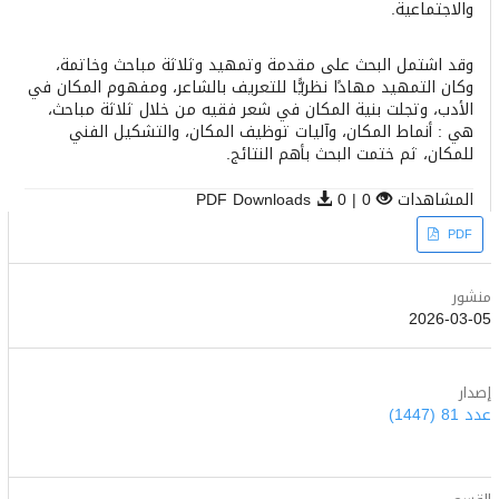
والاجتماعية.
وقد اشتمل البحث على مقدمة وتمهيد وثلاثة مباحث وخاتمة،
وكان التمهيد مهادًا نظريًّا للتعريف بالشاعر، ومفهوم المكان في
الأدب، وتجلت بنية المكان في شعر فقيه من خلال ثلاثة مباحث،
هي : أنماط المكان، وآليات توظيف المكان، والتشكيل الفني
للمكان، ثم ختمت البحث بأهم النتائج.
المشاهدات
0 | PDF Downloads
0
Article
PDF
Sidebar
منشور
2026-03-05
إصدار
عدد 81 (1447)