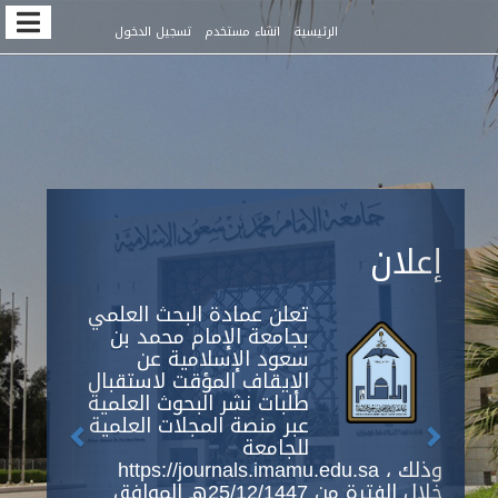
Quic
الرئيسية
انشاء مستخدم
تسجيل الدخول
jum
t
pag
conten
Previous
Next
Main
إعلان
Navigation
Main
Content
تعلن عمادة البحث العلمي
Sidebar
بجامعة الإمام محمد بن
سعود الإسلامية عن
الإيقاف المؤقت لاستقبال
طلبات نشر البحوث العلمية
عبر منصة المجلات العلمية
للجامعة
https://journals.imamu.edu.sa ، وذلك
خلال الفترة من 25/12/1447هـ الموافق