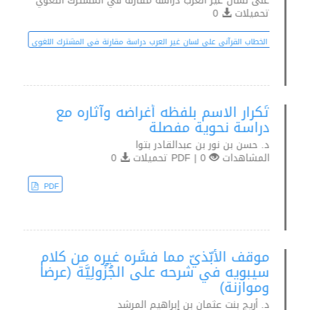
على لسان غير العرب دراسة مقارنة في المشترك اللغوي
تحميلات
0
اللغوي في الخطاب القرآني على لسان غير العرب دراسة مقارنة في المشترك اللغوي
تَكرار الاسم بلفظه أغراضه وآثاره مع
دراسة نحوية مفصلة
د. حسن بن نور بن عبدالقادر بتوا
المشاهدات
0 | PDF تحميلات
0
PDF
موقف الأبّذيّ مما فسَّره غيره من كلام
سيبويه في شرحه على الجُزُولِيَّة (عرضا
وموازنة)
د. أريج بنت عثمان بن إبراهيم المرشد