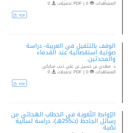
المشاهدات
0 | PDF تحميلات
0
PDF
الوقف بالتثقيل في العربية- دراسة
صوتية استقصائية عند القدماء
والمحدثين.
د. مهدي بن حسين بن علي ذيب مباركي
المشاهدات
0 | PDF تحميلات
0
PDF
الرّوابط اللّغوية في الخطاب الهجائي من
رسائل الجاحظ (ت255هـ)، دراسة لسانية
نصّية