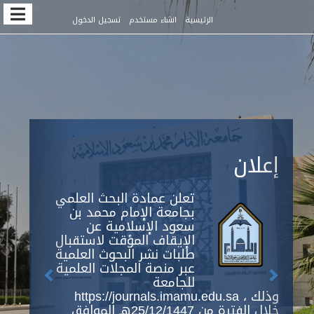
Quic
الرئيسية
انشاء مستخدم
تسجيل الدخول
jum
t
pag
conten
Previous
Next
Main
إعلان
Navigation
Main
Content
تعلن عمادة البحث العلمي
Sidebar
بجامعة الإمام محمد بن
سعود الإسلامية عن
الإيقاف المؤقت لاستقبال
طلبات نشر البحوث العلمية
عبر منصة المجلات العلمية
للجامعة
https://journals.imamu.edu.sa ، وذلك
خلال الفترة من 25/12/1447هـ الموافق