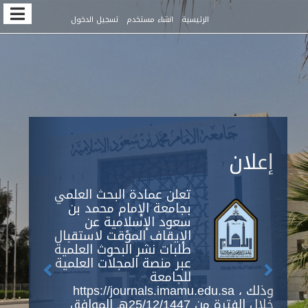
Quic
الرئيسية
انشاء مستخدم
تسجيل الدخول
jum
t
pag
conten
Previous
Next
Main
إعلان
Navigation
Main
Content
تعلن عمادة البحث العلمي
Sidebar
بجامعة الإمام محمد بن
سعود الإسلامية عن
الإيقاف المؤقت لاستقبال
طلبات نشر البحوث العلمية
عبر منصة المجلات العلمية
للجامعة
https://journals.imamu.edu.sa ، وذلك
خلال الفترة من 25/12/1447هـ الموافق