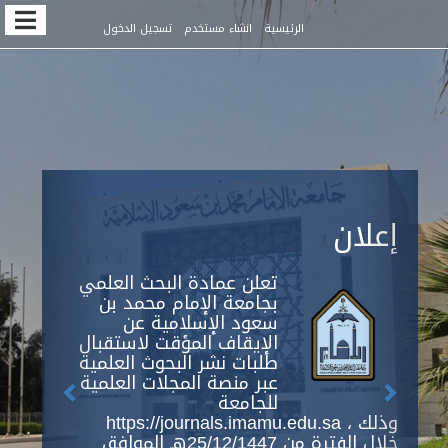
Quic
الرئيسية
انشاء مستخدم
تسجيل الدخول
jum
t
pag
conten
Previous
Next
Main
إعلان
Navigation
Main
Content
تعلن عمادة البحث العلمي
Sidebar
بجامعة الإمام محمد بن
سعود الإسلامية عن
الإيقاف المؤقت لاستقبال
طلبات نشر البحوث العلمية
عبر منصة المجلات العلمية
للجامعة
https://journals.imamu.edu.sa ، وذلك
خلال الفترة من 25/12/1447هـ الموافق