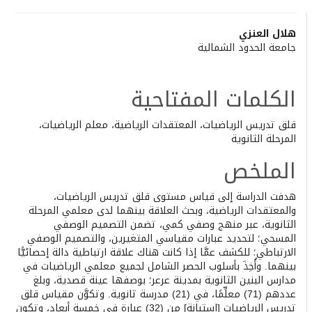
Main
هلال العنزي
جامعة الحدود الشمالية
Article
Content
الكلمات المفتاحية
قلق تدريس الرياضيات، المعتقدات الرياضية، معلم الرياضيات،
المرحلة الثانوية
الملخص
هدفت الدراسة إلى قياس مستوى قلق تدريس الرياضيات،
والمعتقدات الرياضية، وبحث العلاقة بينهما لدى معلمي المرحلة
الثانوية، عبر منهج وصفي كمي، تضمن التصميم الوصفي
المسحي؛ لتحديد عبارات مقياسي المتغيرين، والتصميم الوصفي
الارتباطي؛ للكشف عمَّا إذا كانت هناك علاقة ارتباطية دالة إحصائيًّا
بينهما. وأُخِذَ بأسلوب الحصر الشامل لجميع معلمي الرياضيات في
مدارس البنين الثانوية بمدينة عرعر؛ بوصفها عينة قصدية، وبلغ
عددهم (71) معلِّمًا، في (21) مدرسة ثانوية. وتكوَّن مقياس قلق
تدريس الرياضيات [استبانة] من (32) عبارة في خمسة أبعاد، وتكون