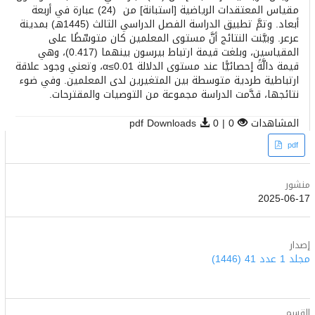
مقياس المعتقدات الرياضية [استبانة] من (24) عبارة في أربعة
أبعاد. وتمَّ تطبيق الدراسة الفصل الدراسي الثالث (1445هـ) بمدينة
عرعر. وبيَّنت النتائج أنَّ مستوى المعلمين كان متوسِّطًا على
المقياسين، وبلغت قيمة ارتباط بيرسون بينهما (0.417)، وهي
قيمة دالَّةً إحصائيًّا عند مستوى الدلالة α≤0.01، وتعني وجود علاقة
ارتباطية طردية متوسطة بين المتغيرين لدى المعلمين. وفي ضوء
نتائجها، قدَّمت الدراسة مجموعة من التوصيات والمقترحات.
المشاهدات
0 | pdf Downloads
0
Article
pdf
Sidebar
منشور
2025-06-17
إصدار
مجلد 1 عدد 41 (1446)
القسم