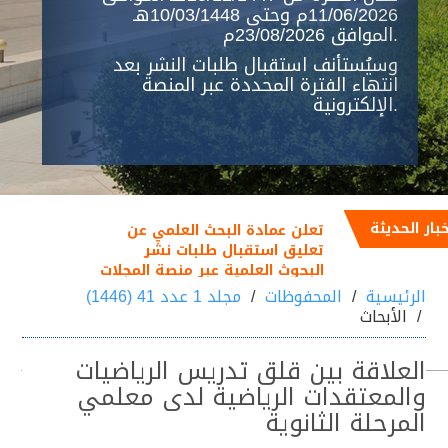
11/06/2026م وحتى 10/03/1448هـ
الموافق 23/08/2026م.
وسيُستأنف استقبال طلبات النشر بعد
انتهاء الفترة المحددة عبر المنصة
الإلكترونية.
خبار الحديثة
تعلن عمادة البحث العلمي عن
تعليق استقبال طلبات نشر
البحوث العلمية عبر منصة المجلات
العلمية خلال الفترة من
الرئيسية
المحفوظات
مجلد 1 عدد 41 (1446)
25/12/1447هـ الموافق
الأبحاث
11/06/2026م إلى 10/03/1448هـ
الموافق 23/08/2026م
العلاقة بين قلق تدريس الرياضيات
والمعتقدات الرياضية لدى معلمي
المرحلة الثانوية