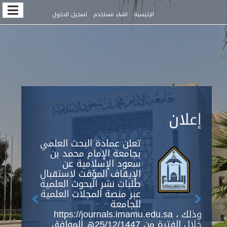
Quic
الرئيسية
انشاء مستخدم
تسجيل الدخول
jum
t
pag
conten
Previous
Next
Main
إعلان
Navigation
Main
Content
تعلن عمادة البحث العلمي
Sidebar
بجامعة الإمام محمد بن
سعود الإسلامية عن
الإيقاف المؤقت لاستقبال
طلبات نشر البحوث العلمية
عبر منصة المجلات العلمية
للجامعة
https://journals.imamu.edu.sa ، وذلك
خلال الفترة من 25/12/1447هـ الموافق