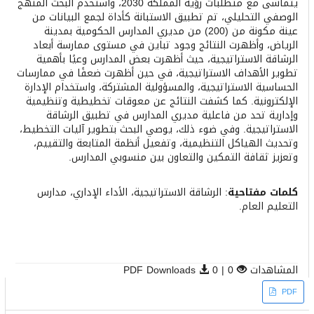
يتماشى مع متطلبات رؤية المملكة 2030، واستخدم البحث المنهج
الوصفي التحليلي، تم تطبيق الاستبانة كأداة لجمع البيانات من
عينة مكونة من (200) من مديري المدارس الحكومية بمدينة
الرياض، وأظهرت النتائج وجود تباين في مستوى ممارسة أبعاد
الرشاقة الاستراتيجية، حيث أظهرت بعض المدارس وعيًا بأهمية
تطوير الأهداف الاستراتيجية، في حين أظهرت ضعفًا في ممارسات
الحساسية الاستراتيجية، والمسؤولية المشتركة، واستخدام الإدارة
الإلكترونية. كما كشفت النتائج عن معوقات تخطيطية وتنظيمية
وإدارية تحد من فاعلية مديري المدارس في تطبيق الرشاقة
الاستراتيجية. وفي ضوء ذلك، يوصي البحث بتطوير آليات التخطيط،
وتحديث الهياكل التنظيمية، وتفعيل أنظمة المتابعة والتقييم،
وتعزيز ثقافة التمكين والتعاون بين منسوبي المدارس.
كلمات مفتاحية
: الرشاقة الاستراتيجية، الأداء الإداري، مدارس
التعليم العام.
المشاهدات
0 | PDF Downloads
0
Article
PDF
Sidebar