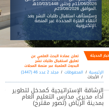
11/06/2026م وحتى 10/03/1448هـ
الموافق 23/08/2026م.
وسيُستأنف استقبال طلبات النشر بعد
انتهاء الفترة المحددة عبر المنصة
الإلكترونية.
خبار الحديثة
تعلن عمادة البحث العلمي عن
تعليق استقبال طلبات نشر
البحوث العلمية عبر منصة المجلات
العلمية خلال الفترة من
الرئيسية
المحفوظات
مجلد 2 عدد 46 (1447)
25/12/1447هـ الموافق
الأبحاث
11/06/2026م إلى 10/03/1448هـ
الموافق 23/08/2026م
الرشاقة الإستراتيجية كمدخل لتطوير
أداء مديري مدارس التعليم العام
بمدينة الرياض (تصور مقترح)