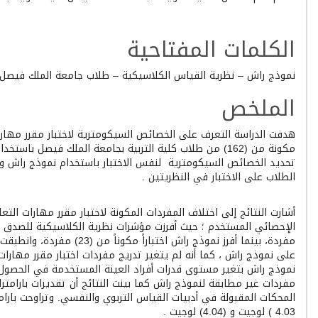
Article
Content
الكلمات المفتاحية
نموذج راش – نظرية القياس الكلاسيكية – طلاب جامعة الملك فيصل
الملخص
هدفت الدراسة التعرف على الخصائص السيكومترية لاختبار مقرر مهارا
مكونة من (162) من طلاب كلية التربية بجامعة الملك فيصل باس
تحديد الخصائص السيكومترية لنفس الاختبار باستخدام نموذج راش وا
الطلاب على الاختبار في النظريتين .
أشارت النتائج إلى اختلاف المفردات المكونة لاختبار مقرر مهارات التع
مفردة، بينما أفرز نموذج راش اختباراً
على نموذج راش ، كما أنه لم يتغير تدريج مفردات اختبار مقرر مهارات
مفردات غير مطابقة لنموذج راش كما بينت النتائج أن تقديرات بارامتر
المحكات المقبولة في أدبيات القياس التربوي والنفسي. وتراوحت بارامتر
4.03 ) لوجيت و (4.04) لوجيت .