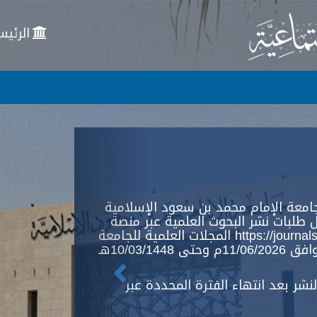
الرئيس
Previous
امعة الإمام محمد بن سعود الإسلامية
 طلبات نشر البحوث العلمية عبر منصة
المجلات العلمية للجامعة https://journals.imamu.edu.sa ، وذلك خلال
الفترة من 25/12/1447هـ الموافق 11/06/2026م وحتى 10/03/1448هـ
شر بعد انتهاء الفترة المحددة عبر