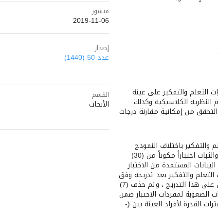
Sidebar
منشور
2019-11-06
إصدار
عدد 50 (1440)
ت التعلم والتفكير على عينة
القسم
تخدام النظرية الكلاسيكية وكذلك
الأبحاث
لتحقق من إمكانية مقارنة درجات
لم والتفكير باختلاف النموذج
الإحصائي المستخدم ؛ حيث أفرزت مؤشرات نظرية الكلاسيكية للصدق والثبات اختباراً مكوناً من (30)
 مكوناً من (23) مفردة، وانطبقت البيانات المستمدة من الاختبار
 التعلم والتفكير بعد تدريجه وفق
نموذج راش بتغير مستوى قدرات أفراد العينة المستخدمة في الحصول على هذا التدريج ، وتم حذف (7)
ات الصعوبة لمفردات الاختبار ضمن
ات القدرة لأفراد العينة بين (-