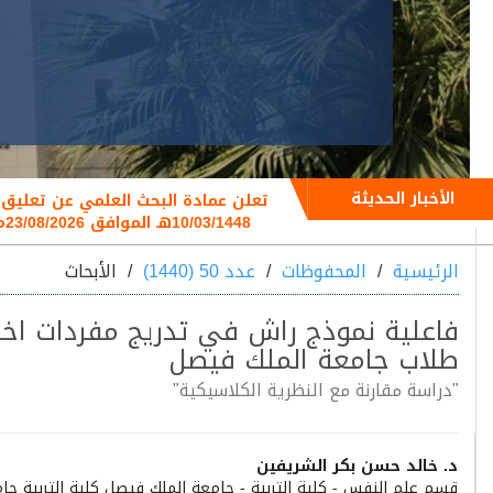
الأخبار الحديثة
10/03/1448هـ الموافق 23/08/2026م
الرئيسية
المحفوظات
عدد 50 (1440)
الأبحاث
فاعلية نموذج راش في تدريج مفردات اختب
طلاب جامعة الملك فيصل
"دراسة مقارنة مع النظرية الكلاسيكية"
Main
د. خالد حسن بكر الشريفين
قسم علم النفس - كلية التربية - جامعة الملك فيصل كلية التربية جا