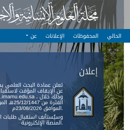
Quic
jum
t
pag
الحالي
المحفوظات
الإعلانات
عن
conten
Next
Main
Navigation
إعلان
Main
Content
Sidebar
تعلن عمادة البحث العلمي بج
عن الإيقاف المؤقت لاستقبال
الموافق 23/08/2026م.
وسيُستأنف استقبال طلبات الن
المنصة الإلكترونية.