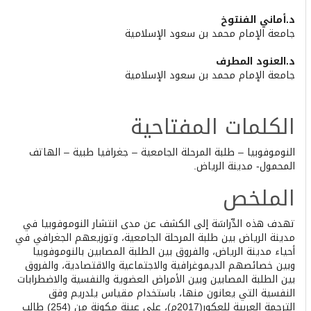
Main
د.أماني الفنتوخ
جامعة الإمام محمد بن سعود الإسلامية
Article
Content
د.العنود المطرف
جامعة الإمام محمد بن سعود الإسلامية
الكلمات المفتاحية
النوموفوبيا – طلبة المرحلة الجامعية – جغرافيا طبية – الهاتف
المحمول- مدينة الرياض.
الملخص
تهدف هذه الدِّراسَة إلى الكشف عن مدى انتشار النوموفوبيا في
مدينة الرياض بين طلبة المرحلة الجامعية، وتوزيعهم الجغرافي في
أحياء مدينة الرياض، والفروق بين الطلبة المصابين بالنوموفوبيا
وبين خصائصهم الديموغرافية والاجتماعية والاقتصادية، والفروق
بين الطلبة المصابين وبين الأمراض العضوية والنفسية والاضطرابات
النفسية التي يعانون منها، باستخدام مقياس يلدريم وفق
الترجمة العربية للعكور(2017م)، على عينة مكونة من (254) طالب