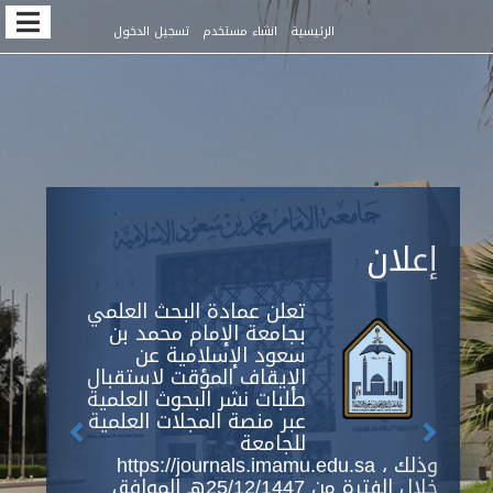
Quic
الرئيسية
انشاء مستخدم
تسجيل الدخول
jum
t
pag
conten
Previous
Next
Main
إعلان
Navigation
Main
Content
تعلن عمادة البحث العلمي
Sidebar
بجامعة الإمام محمد بن
سعود الإسلامية عن
الإيقاف المؤقت لاستقبال
طلبات نشر البحوث العلمية
عبر منصة المجلات العلمية
للجامعة
https://journals.imamu.edu.sa ، وذلك
خلال الفترة من 25/12/1447هـ الموافق