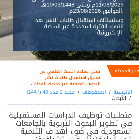
11/06/2026م وحتى 10/03/1448هـ
الموافق 23/08/2026م.
وسيُستأنف استقبال طلبات النشر بعد
انتهاء الفترة المحددة عبر المنصة
الإلكترونية.
خبار الحديثة
تعلن عمادة البحث العلمي عن
تعليق استقبال طلبات نشر
البحوث العلمية عبر منصة المجلات
العلمية خلال الفترة من
الرئيسية
المحفوظات
مجلد 2 عدد 46 (1447)
25/12/1447هـ الموافق
الأبحاث
11/06/2026م إلى 10/03/1448هـ
الموافق 23/08/2026م
متطلبات توظيف الدراسات المستقبلية
في تطوير البحوث التربوية بالجامعات
السعودية في ضوء أهداف التنمية