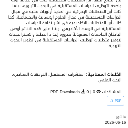
من النتائج منها: أبرز المتطلبات التنظيمية كانت في صياغة رؤية
واضحة لتوظيف الدراسات المستقبلية في البحوث التربوية، بينما
كانت أبرز المتطلبات الإجرائية في تحديد أولويات بحثية في مجال
الدراسات المستقبلية في مجال العلوم الإنسانية والاجتماعية، كما
كانت أبرز المتطلبات الأكاديمية في نشر ثقافة الدراسات
المستقبلية في الوسط الأكاديمي. وبناءً على هذه النتائج أوصى
الباحثان الجامعات السعودية بضرورة إعداد الخطط والاستراتيجيات
لتوفير متطلبات توظيف الدراسات المستقبلية في تطوير البحوث
التربوية.
الكلمات المفتاحية:
استشراف المستقبل، التوجهات المعاصرة،
البحث العلمي
المشاهدات
0 | PDF Downloads
0
Article
PDF
Sidebar
منشور
2026-06-16