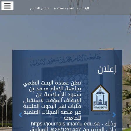
Quic
الرئيسية
انشاء مستخدم
تسجيل الدخول
jum
t
pag
conten
Previous
Next
Main
إعلان
Navigation
Main
Content
تعلن عمادة البحث العلمي
Sidebar
بجامعة الإمام محمد بن
سعود الإسلامية عن
الإيقاف المؤقت لاستقبال
طلبات نشر البحوث العلمية
عبر منصة المجلات العلمية
للجامعة
https://journals.imamu.edu.sa ، وذلك
خلال الفترة من 25/12/1447هـ الموافق