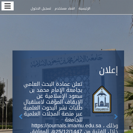
Quic
الرئيسية
انشاء مستخدم
تسجيل الدخول
jum
t
pag
conten
Previous
Next
Main
إعلان
Navigation
Main
Content
تعلن عمادة البحث العلمي
Sidebar
بجامعة الإمام محمد بن
سعود الإسلامية عن
الإيقاف المؤقت لاستقبال
طلبات نشر البحوث العلمية
عبر منصة المجلات العلمية
للجامعة
https://journals.imamu.edu.sa ، وذلك
خلال الفترة من 25/12/1447هـ الموافق