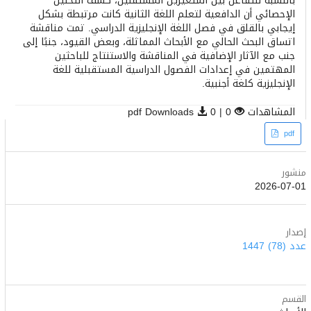
بالنسبة للتفاعل بين المتغيرين المستقلين، كشف التحليل
الإحصائي أن الدافعية لتعلم اللغة الثانية كانت مرتبطة بشكل
إيجابي بالقلق في فصل اللغة الإنجليزية الدراسي. تمت مناقشة
اتساق البحث الحالي مع الأبحاث المماثلة، وبعض القيود، جنبًا إلى
جنب مع الآثار الإضافية في المناقشة والاستنتاج للباحثين
المهتمين في إعدادات الفصول الدراسية المستقبلية للغة
الإنجليزية كلغة أجنبية.
المشاهدات
0 | pdf Downloads
0
Article
pdf
Sidebar
منشور
2026-07-01
إصدار
عدد (78) 1447
القسم