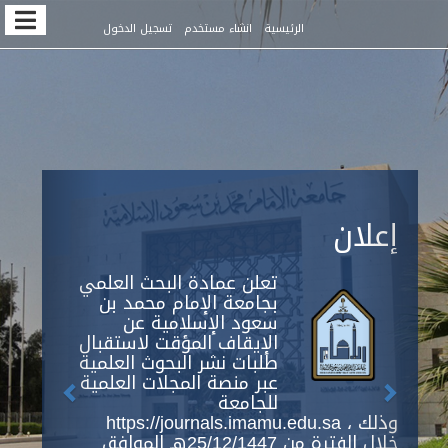
Quic
الرئيسية
انشاء مستخدم
تسجيل الدخول
jum
t
pag
conten
Previous
Next
Main
إعلان
Navigation
Main
Content
تعلن عمادة البحث العلمي
Sidebar
بجامعة الإمام محمد بن
سعود الإسلامية عن
الإيقاف المؤقت لاستقبال
طلبات نشر البحوث العلمية
عبر منصة المجلات العلمية
للجامعة
https://journals.imamu.edu.sa ، وذلك
خلال الفترة من 25/12/1447هـ الموافق